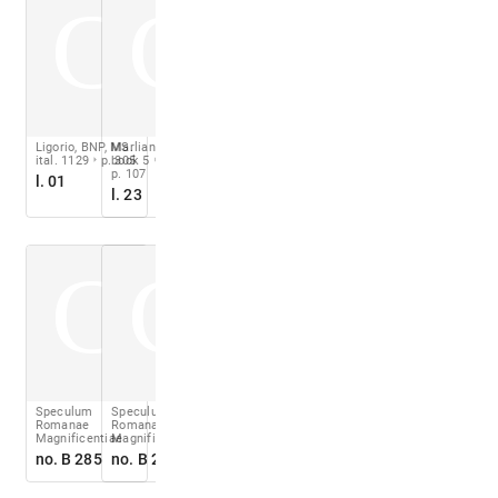
C
C
Ligorio, BNP, MS.
Marliani 1544
ital. 1129
p. 305
book 5
ch. 16
p. 107
l. 01
l. 23
C
C
Speculum
Speculum
Romanae
Romanae
Magnificentiae
Magnificentiae
no. B 285
no. B 235