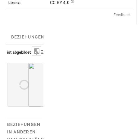
CC BY 4.0
Lizenz:
Feedback
BEZIEHUNGEN
(2)
BEZIEHUNGSGRAPH
ist abgebildet in
Lauro 1612 [1637] (Antiquae urbis splendor)
Montfaucon 1719 (L'antiquité, 1. Aufl.)
Bd. 2,
Taf. 031
BEZIEHUNGEN
IN ANDEREN