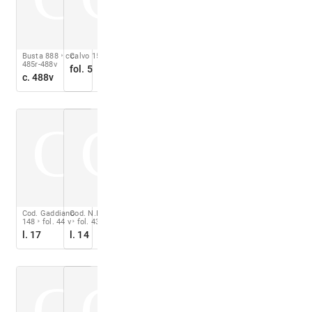
Busta 888
cc.
Calvo 1527
485r-488v
fol. 5
c. 488v
C
C
Cod. Gaddiano
Cod. N.I. 15/1925
148
fol. 44 v
fol. 43r
l. 17
l. 14
C
C