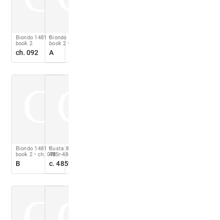
Biondo 1481
Biondo 1481
book 2
book 2
ch. 078
ch. 092
A
C
C
Biondo 1481
Busta 888
cc.
book 2
ch. 078
485r-488v
B
c. 485v
C
C