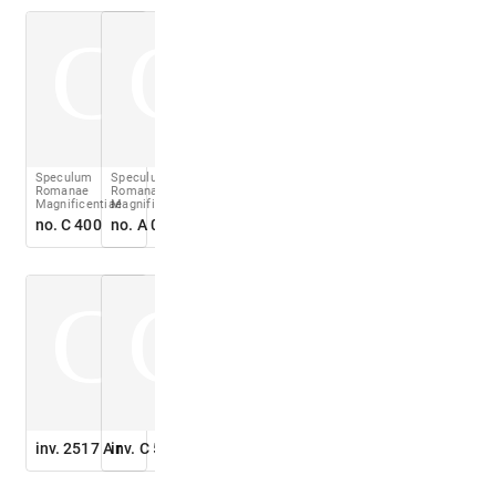
C
C
Speculum
Speculum
Romanae
Romanae
Magnificentiae
Magnificentiae
no. C 400
no. A 036
C
C
inv. 2517 A r
inv. C 5810