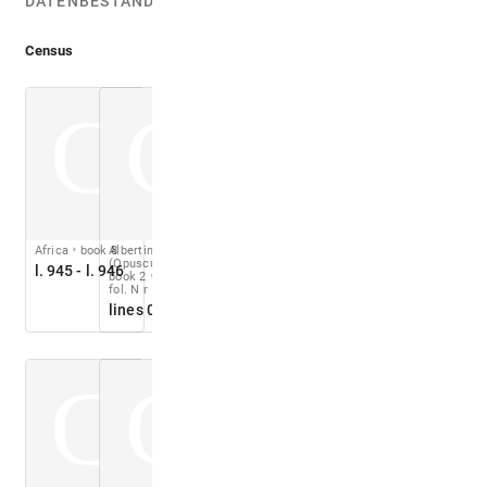
DATENBESTÄNDEN:
Census
C
C
Africa
book 8
Albertini 1510
(Opusculum)
l. 945 - l. 946
book 2
ch. 02
fol. N r
lines 09-27
C
C