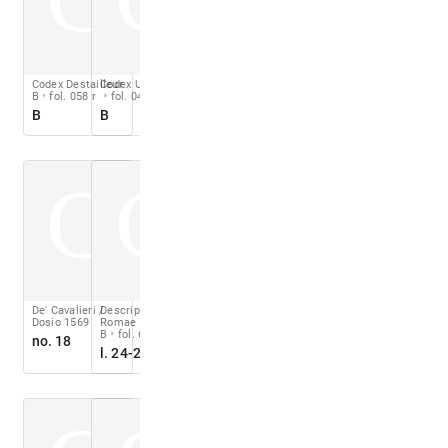
Codex Destailleur
Codex Ursinianus
B
fol. 058 r
fol. 042 r
B
B
C
C
De' Cavalieri /
Descriptio Urbis
Dosio 1569
Romae
ch. 27
B
fol. 6 r
no. 18
l. 24-25