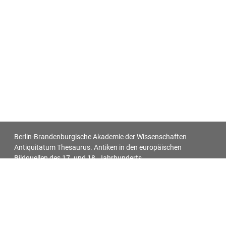
Berlin-Brandenburgische Akademie der Wissenschaften
Antiquitatum Thesaurus. Antiken in den europäischen
Bildquellen des 17. und 18. Jahrhunderts
Impressum
Datenschutz
Alle Objekt-Metadaten dieser Website können -
soweit nicht anders vermerkt - unter den Bedingungen der