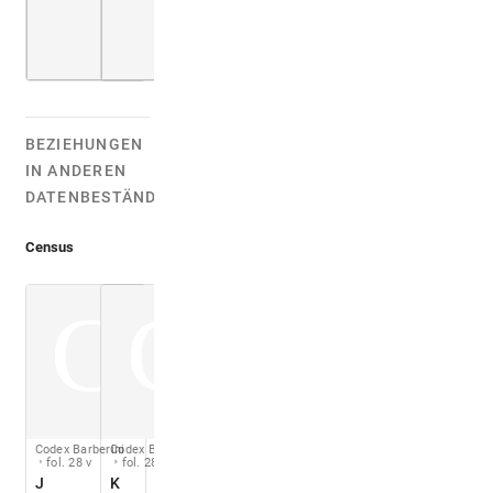
BEZIEHUNGEN
IN ANDEREN
DATENBESTÄNDEN:
Census
C
C
Codex Barberini
Codex Barberini
fol. 28 v
fol. 28 v
J
K