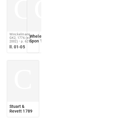
C
C
Winckelmann,
Wheler &
GK2, 1776 (ed.
Spon 1682
2002)
p. 629
ll. 01-05
C
Stuart &
Revett 1789