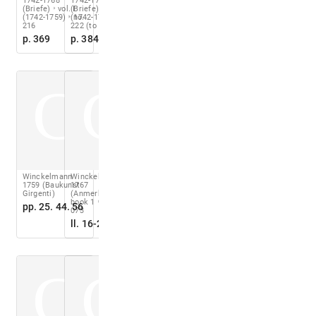
1742-1768
1742-1768
(Briefe)
vol. I
(Briefe)
vol. I
(1742-1759)
(1742-1759)
no.
no.
216
222 (to Bianconi)
p. 369
p. 384-385
C
C
Winckelmann
Winckelmann
1759 (Baukunst
1767
Girgenti)
(Anmerkungen)
book 1
ch. 4
p.
pp. 25. 44. 56
073
ll. 16-21
C
C