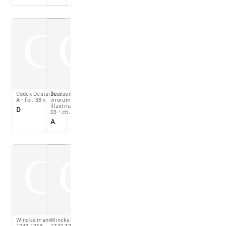
C
C
Codex Destailleur
De casibus
A
fol. 38 v
virorum
illustrium
book
D
03
ch. 12
A
C
C
Winckelmann
Winckelmann