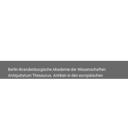
Berlin-Brandenburgische Akademie der Wissenschaften
Antiquitatum Thesaurus. Antiken in den europäischen
Bildquellen des 17. und 18. Jahrhunderts
Impressum
Datenschutz
Alle Objekt-Metadaten dieser Website können -
soweit nicht anders vermerkt - unter den Bedingungen der
Creative-Commons-Lizenz
CC BY 4.0
nachgenutzt werden.