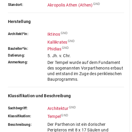
GND
Standort:
Akropolis Athen (Athen)
Herstellung
GND
Architekt*in:
Iktinos
GND
Kallikrates
GND
Bauleiter*in:
Phidias
Datierung:
5. Jh. v. Chr.
Anmerkung:
Der Tempel wurde auf dem Fundament
des sogenannten Vorparthenons erbaut
und entstand im Zuge des perikleischen
Bauprogramms.
Klassifikation und Beschreibung
GND
Sachbegriff:
Architektur
GND
Klassifikation:
Tempel
Der Parthenon ist ein dorischer
Beschreibung:
Peripteros mit 8 x 17 Säulen und