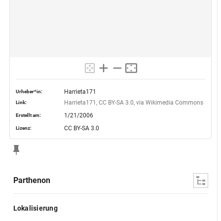
Harrieta171
Urheber*in:
Harrieta171, CC BY-SA 3.0, via Wikimedia Commons
Link:
1/21/2006
Erstellt am:
CC BY-SA 3.0
Lizenz:
Parthenon
Lokalisierung