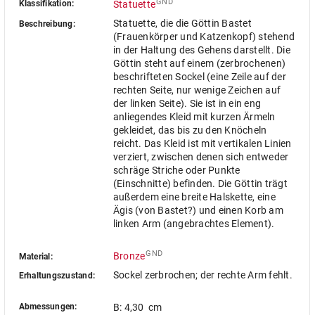
GND
Klassifikation:
Statuette
Statuette, die die Göttin Bastet
Beschreibung:
(Frauenkörper und Katzenkopf) stehend
in der Haltung des Gehens darstellt. Die
Göttin steht auf einem (zerbrochenen)
beschrifteten Sockel (eine Zeile auf der
rechten Seite, nur wenige Zeichen auf
der linken Seite). Sie ist in ein eng
anliegendes Kleid mit kurzen Ärmeln
gekleidet, das bis zu den Knöcheln
reicht. Das Kleid ist mit vertikalen Linien
verziert, zwischen denen sich entweder
schräge Striche oder Punkte
(Einschnitte) befinden. Die Göttin trägt
außerdem eine breite Halskette, eine
Ägis (von Bastet?) und einen Korb am
linken Arm (angebrachtes Element).
GND
Bronze
Material:
Sockel zerbrochen; der rechte Arm fehlt.
Erhaltungszustand:
Abmessungen:
B: 4,30 cm