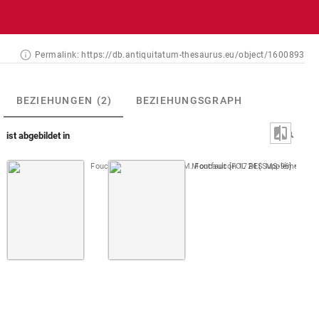
Permalink:
https://db.antiquitatum-thesaurus.eu/object/1600893
BEZIEHUNGEN
(2)
BEZIEHUNGSGRAPH
ist abgebildet in
Foucault, Cabinet de feu M. Foucault [FOL RES MS-96]
Montfaucon 1724 (Supplément)
1. Sc