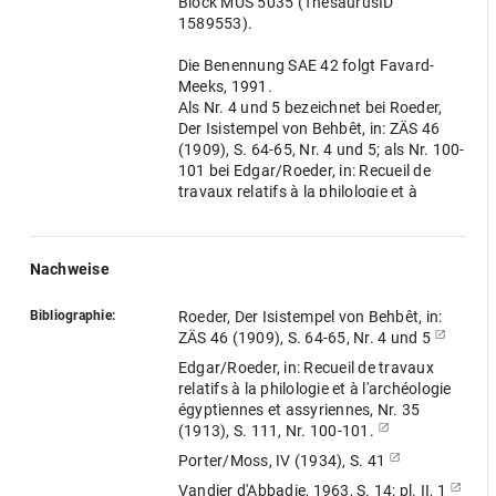
Block MUS 5035 (ThesaurusID
1589553).
Die Benennung SAE 42 folgt Favard-
Meeks, 1991.
Als Nr. 4 und 5 bezeichnet bei Roeder,
Der Isistempel von Behbêt, in: ZÄS 46
(1909), S. 64-65, Nr. 4 und 5; als Nr. 100-
101 bei Edgar/Roeder, in: Recueil de
travaux relatifs à la philologie et à
l'archéologie égyptiennes et assyriennes,
Nr. 35 (1913), S. 111, Nr. 100-101.
Nachweise
Bibliographie:
Roeder, Der Isistempel von Behbêt, in:
ZÄS 46 (1909), S. 64-65, Nr. 4 und 5
Edgar/Roeder, in: Recueil de travaux
relatifs à la philologie et à l'archéologie
égyptiennes et assyriennes, Nr. 35
(1913), S. 111, Nr. 100-101.
Porter/Moss, IV (1934), S. 41
Vandier d'Abbadie, 1963, S. 14; pl. II, 1