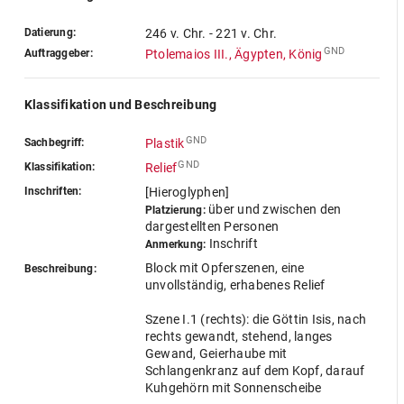
Datierung:
246 v. Chr. - 221 v. Chr.
GND
Auftraggeber:
Ptolemaios III., Ägypten, König
Klassifikation und Beschreibung
GND
Sachbegriff:
Plastik
GND
Klassifikation:
Relief
Inschriften:
[Hieroglyphen]
über und zwischen den
Platzierung:
dargestellten Personen
Inschrift
Anmerkung:
Block mit Opferszenen, eine
Beschreibung:
unvollständig, erhabenes Relief
Szene I.1 (rechts): die Göttin Isis, nach
rechts gewandt, stehend, langes
Gewand, Geierhaube mit
Schlangenkranz auf dem Kopf, darauf
Kuhgehörn mit Sonnenscheibe