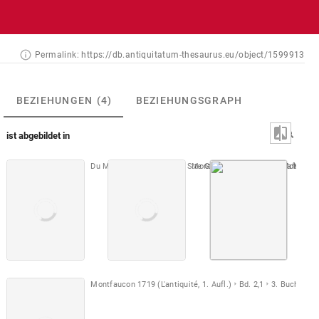
Permalink:
https://db.antiquitatum-thesaurus.eu/object/1599913
BEZIEHUNGEN
(4)
BEZIEHUNGSGRAPH
ist abgebildet in
Du Molinet 1692 (Cabinet S.te Genevieve)
Montfaucon, Papiers de Montfauco
1. Teil
Taf. 10
Montfa
Montfaucon 1719 (L'antiquité, 1. Aufl.)
Bd. 2,1
3. Buch
Taf