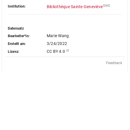
GND
Institution:
Bibliothèque Sainte-Geneviève
Datensatz
Marie Wang
Bearbeiter*in:
3/24/2022
Erstellt am:
CC BY 4.0
Lizenz:
Feedback