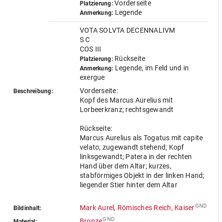
Vorderseite
Platzierung:
Legende
Anmerkung:
VOTA SOLVTA DECENNALIVM
S C
COS III
Rückseite
Platzierung:
Legende, im Feld und in
Anmerkung:
exergue
Vorderseite:
Beschreibung:
Kopf des Marcus Aurelius mit
Lorbeerkranz; rechtsgewandt
Rückseite:
Marcus Aurelius als Togatus mit capite
velato; zugewandt stehend; Kopf
linksgewandt; Patera in der rechten
Hand über dem Altar; kurzes,
stabförmiges Objekt in der linken Hand;
liegender Stier hinter dem Altar
GND
Mark Aurel, Römisches Reich, Kaiser
Bildinhalt:
GND
Bronze
Material: