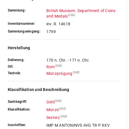
Sammlung:
British Museum. Department of Coins
GND
and Medals
Inventarnummer:
inv. R. 14618
Sammlungseingang:
1799
Herstellung
Datierung:
170 n. Chr. - 171 n. Chr.
GND
Ort:
Rom
GND
Technik:
Münzprägung
Klassifikation und Beschreibung
GND
Sachbegriff:
Geld
GND
Klassifikation:
Münze
GND
Sesterz
Inschriften:
IMP M ANTONINVS AVG TR P XXV