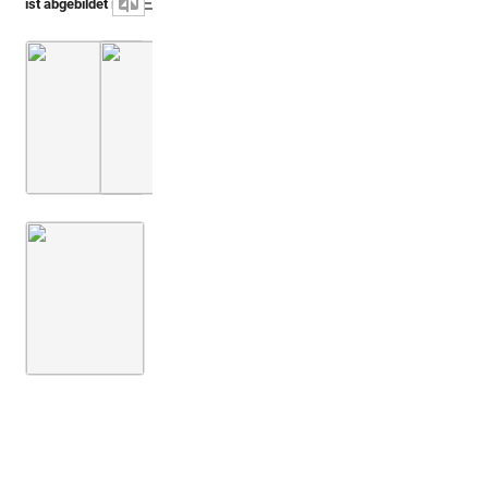
ist abgebildet in
Spon 1679 (Miscellanea)
Montfaucon, Papiers de Montfaucon [Latin 11
S. 118
Abb. [C]: Münze m
Montfaucon 1719 (L'antiquité, 1. Aufl.)
Bd. 2,1
3. Buch