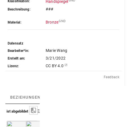
GND
Klassifikation:
Handspiegel
###
Beschreibung:
GND
Bronze
Material:
Datensatz
Marie Wang
Bearbeiter*in:
3/21/2022
Erstellt am:
CC BY 4.0
Lizenz:
Feedback
BEZIEHUNGEN
(5)
BEZIEHUNGSGRAPH
ist abgebildet in
La Chausse 1690 (Romanum Museum)
La Chausse 1707 (Romanum Museum)
3. Teil
3. Te
Taf. 22