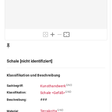
Schale [nicht identifiziert]
Klassifikation und Beschreibung
GND
Sachbegriff:
Kunsthandwerk
GND
Klassifikation:
Schale <Gefäß>
###
Beschreibung:
GND
Terrakotta
Material: