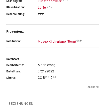
GND
Sachbegriff:
Kunsthandwerk
GND
Klassifikation:
Löffel
###
Beschreibung:
Provenienz
GND
Institution:
Museo Kircheriano (Rom)
Datensatz
Marie Wang
Bearbeiter*in:
3/21/2022
Erstellt am:
CC BY 4.0
Lizenz:
Feedback
BEZIEHUNGEN
(4)
BEZIEHUNGSGRAPH