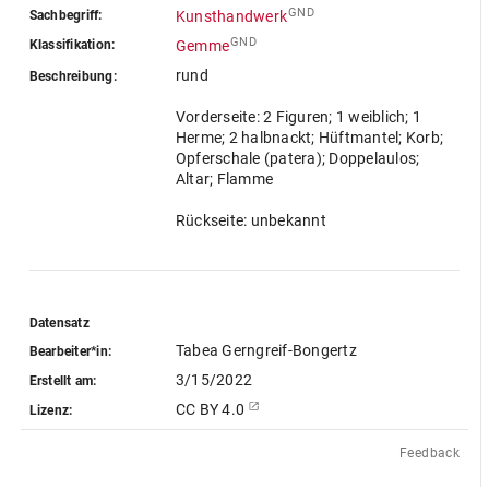
GND
Sachbegriff:
Kunsthandwerk
GND
Klassifikation:
Gemme
rund
Beschreibung:
Vorderseite: 2 Figuren; 1 weiblich; 1
Herme; 2 halbnackt; Hüftmantel; Korb;
Opferschale (patera); Doppelaulos;
Altar; Flamme
Rückseite: unbekannt
Datensatz
Tabea Gerngreif-Bongertz
Bearbeiter*in:
3/15/2022
Erstellt am:
CC BY 4.0
Lizenz:
Feedback