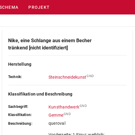
SCHEMA
PROJEKT
Nike, eine Schlange aus einem Becher
tränkend [nicht identifiziert]
Herstellung
GND
Technik:
Steinschneidekunst
Klassifikation und Beschreibung
GND
Sachbegriff:
Kunsthandwerk
GND
Klassifikation:
Gemme
queroval
Beschreibung:
Vorderseite: 1 Figur; weiblich;