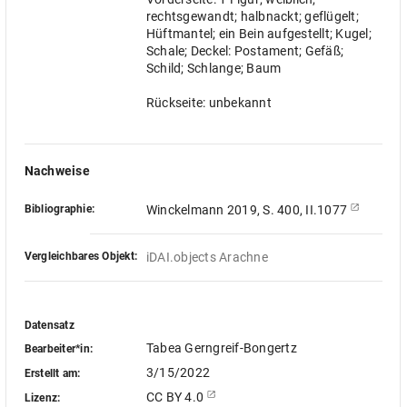
rechtsgewandt; halbnackt; geflügelt;
Hüftmantel; ein Bein aufgestellt; Kugel;
Schale; Deckel: Postament; Gefäß;
Schild; Schlange; Baum
Rückseite: unbekannt
Nachweise
Bibliographie:
Winckelmann 2019, S. 400, II.1077
Vergleichbares Objekt:
iDAI.objects Arachne
Datensatz
Tabea Gerngreif-Bongertz
Bearbeiter*in:
3/15/2022
Erstellt am:
CC BY 4.0
Lizenz: