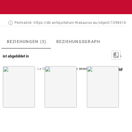
Permalink:
https://db.antiquitatum-thesaurus.eu/object/1598614
BEZIEHUNGEN
(3)
BEZIEHUNGSGRAPH
ist abgebildet in
La Chausse 1700 (Gemme antiche)
Montfaucon, Papiers de Montfauco
Montfau
Taf. 081: Nike, ei