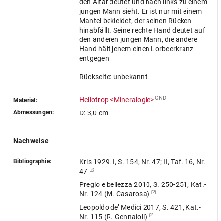
den Altar deutet und nach links zu einem
jungen Mann sieht. Er ist nur mit einem
Mantel bekleidet, der seinen Rücken
hinabfällt. Seine rechte Hand deutet auf
den anderen jungen Mann, die andere
Hand hält jenem einen Lorbeerkranz
entgegen.
Rückseite: unbekannt
GND
Heliotrop <Mineralogie>
Material:
Abmessungen:
D: 3,0 cm
Nachweise
Bibliographie:
Kris 1929, I, S. 154, Nr. 47; II, Taf. 16, Nr.
47
Pregio e bellezza 2010, S. 250-251, Kat.-
Nr. 124 (M. Casarosa)
Leopoldo de’ Medici 2017, S. 421, Kat.-
Nr. 115 (R. Gennaioli)