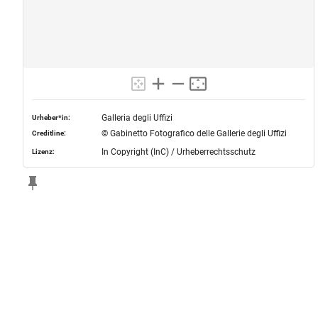
Galleria degli Uffizi
Urheber*in:
© Gabinetto Fotografico delle Gallerie degli Uffizi
Creditline:
In Copyright (InC) / Urheberrechtsschutz
Lizenz: