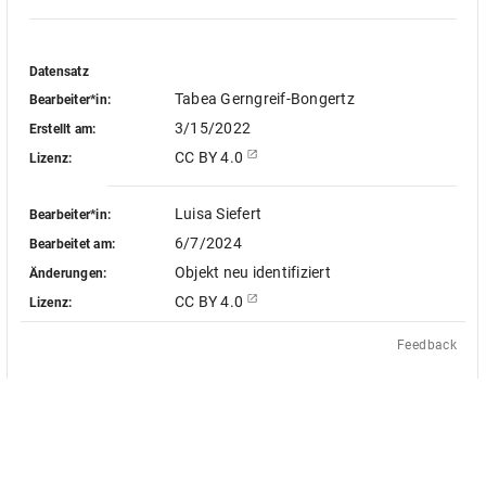
Datensatz
Tabea Gerngreif-Bongertz
Bearbeiter*in:
3/15/2022
Erstellt am:
CC BY 4.0
Lizenz:
Luisa Siefert
Bearbeiter*in:
6/7/2024
Bearbeitet am:
Objekt neu identifiziert
Änderungen:
CC BY 4.0
Lizenz:
Feedback