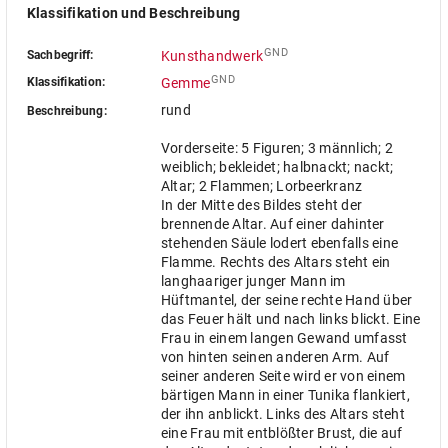
Klassifikation und Beschreibung
GND
Sachbegriff:
Kunsthandwerk
GND
Klassifikation:
Gemme
rund
Beschreibung:
Vorderseite: 5 Figuren; 3 männlich; 2
weiblich; bekleidet; halbnackt; nackt;
Altar; 2 Flammen; Lorbeerkranz
In der Mitte des Bildes steht der
brennende Altar. Auf einer dahinter
stehenden Säule lodert ebenfalls eine
Flamme. Rechts des Altars steht ein
langhaariger junger Mann im
Hüftmantel, der seine rechte Hand über
das Feuer hält und nach links blickt. Eine
Frau in einem langen Gewand umfasst
von hinten seinen anderen Arm. Auf
seiner anderen Seite wird er von einem
bärtigen Mann in einer Tunika flankiert,
der ihn anblickt. Links des Altars steht
eine Frau mit entblößter Brust, die auf