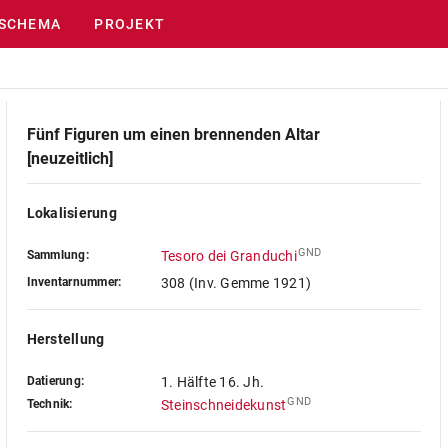
SCHEMA
PROJEKT
Fünf Figuren um einen brennenden Altar
[neuzeitlich]
Lokalisierung
GND
Sammlung:
Tesoro dei Granduchi
Inventarnummer:
308 (Inv. Gemme 1921)
Herstellung
Datierung:
1. Hälfte 16. Jh.
GND
Technik:
Steinschneidekunst