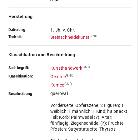
Herstellung
Datierung:
1. Jh. v. Chr.
GND
Technik:
Steinschneidekunst
Klassifikation und Beschreibung
GND
Sachbegriff:
Kunsthandwerk
GND
Klassifikation:
Gemme
GND
Kamee
queroval
Beschreibung:
Vorderseite: Opferszene; 2 Figuren; 1
weiblich; 1 männlich; 1 Kind; halbnackt;
Fell; Korb; Palmwedel (?); Altar;
fünflagig; Ziegenschädel (?); Früchte;
Pfosten; Satyrstatuette; Thyrsos