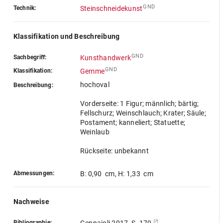
GND
Technik:
Steinschneidekunst
Klassifikation und Beschreibung
GND
Sachbegriff:
Kunsthandwerk
GND
Klassifikation:
Gemme
hochoval
Beschreibung:
Vorderseite: 1 Figur; männlich; bärtig;
Fellschurz; Weinschlauch; Krater; Säule;
Postament; kanneliert; Statuette;
Weinlaub
Rückseite: unbekannt
Abmessungen:
B: 0,90 cm
,
H: 1,33 cm
Nachweise
Bibliographie: