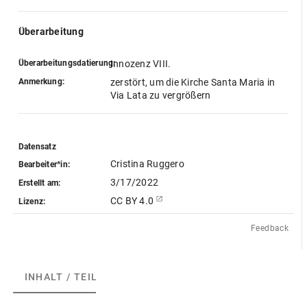
Überarbeitung
Überarbeitungsdatierung:
Innozenz VIII.
Anmerkung:
zerstört, um die Kirche Santa Maria in
Via Lata zu vergrößern
Datensatz
Cristina Ruggero
Bearbeiter*in:
3/17/2022
Erstellt am:
CC BY 4.0
Lizenz:
Feedback
INHALT / TEILE
(1)