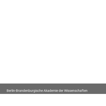
Berlin-Brandenburgische Akademie der Wissenschaften
Antiquitatum Thesaurus. Antiken in den europäischen
Bildquellen des 17. und 18. Jahrhunderts