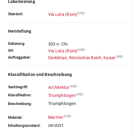
Lokalisierung
GND
Standort:
Via Lata (Rom)
Herstellung
Datierung:
303 n. Chr.
GND
Ort:
Via Lata (Rom)
GND
Auftraggeber:
Diokletian, Römisches Reich, Kaiser
Klassifikation und Beschreibung
GND
Sachbegriff:
Architektur
GND
Klassifikation:
Triumphbogen
Triumphbogen
Beschreibung:
GND
Marmor
Material:
zerstört
Erhaltungszustand: