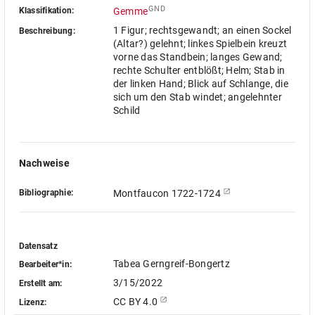
GND
Klassifikation:
Gemme
1 Figur; rechtsgewandt; an einen Sockel
Beschreibung:
(Altar?) gelehnt; linkes Spielbein kreuzt
vorne das Standbein; langes Gewand;
rechte Schulter entblößt; Helm; Stab in
der linken Hand; Blick auf Schlange, die
sich um den Stab windet; angelehnter
Schild
Nachweise
Bibliographie:
Montfaucon 1722-1724
Datensatz
Tabea Gerngreif-Bongertz
Bearbeiter*in:
3/15/2022
Erstellt am:
CC BY 4.0
Lizenz: