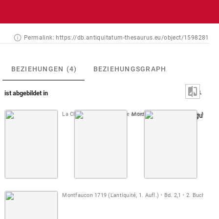
Permalink:
https://db.antiquitatum-thesaurus.eu/object/1598281
BEZIEHUNGEN
(4)
BEZIEHUNGSGRAPH
ist abgebildet in
La Chausse 1700 (Gemme antiche)
Montfaucon 1702 (Diarium Italicu
Montfa
Taf. 064: Figur mi
Montfaucon 1719 (L'antiquité, 1. Aufl.)
Bd. 2,1
2. Buch
Taf