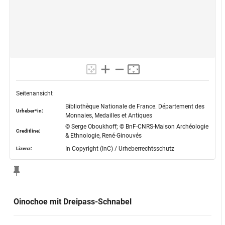
Seitenansicht
Bibliothèque Nationale de France. Département des
Urheber*in:
Monnaies, Medailles et Antiques
© Serge Oboukhoff; © BnF-CNRS-Maison Archéologie
Creditline:
& Ethnologie, René-Ginouvés
In Copyright (InC) / Urheberrechtsschutz
Lizenz:
Oinochoe mit Dreipass-Schnabel