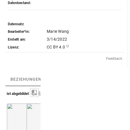
Datenbestand:
Datensatz
Marie Wang
Bearbeiter*in:
3/14/2022
Erstellt am:
CC BY 4.0
Lizenz:
Feedback
BEZIEHUNGEN
(3)
BEZIEHUNGSGRAPH
ist abgebildet in
Du Molinet 1692 (Cabinet S.te Genevieve)
Montfaucon, Papiers de Montfaucon [Latin 11
1. Teil
Taf. 10