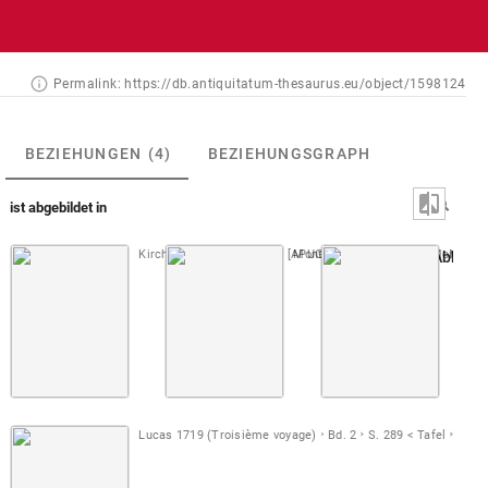
Permalink:
https://db.antiquitatum-thesaurus.eu/object/1598124
BEZIEHUNGEN
(4)
BEZIEHUNGSGRAPH
ist abgebildet in
Kircher, Korrespondenz VI [APUG 560]
Montfaucon, Papiers de Montfauco
Fol. 194 r
Montfau
Abb. [H
Lucas 1719 (Troisième voyage)
Bd. 2
S. 289 < Tafel
recht