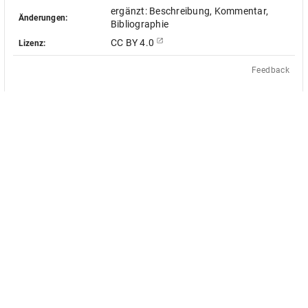
ergänzt: Beschreibung, Kommentar,
Änderungen:
Bibliographie
CC BY 4.0
Lizenz:
Feedback
Das Akademienvorhaben »Antiquit
le Objekt-Metadaten dieser
europäischen Bildquellen des 17. u
 - soweit nicht anders vermerkt -