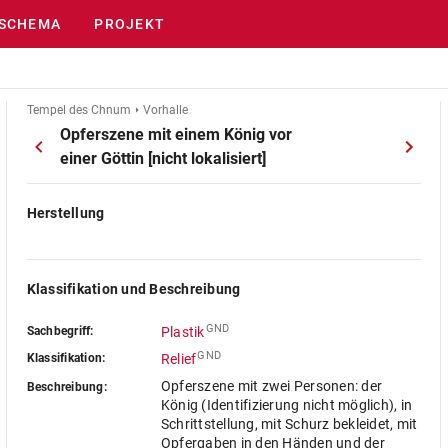
SCHEMA
PROJEKT
Tempel des Chnum
Vorhalle
Opferszene mit einem König vor
einer Göttin [nicht lokalisiert]
Herstellung
Klassifikation und Beschreibung
GND
Sachbegriff:
Plastik
GND
Klassifikation:
Relief
Opferszene mit zwei Personen: der
Beschreibung:
König (Identifizierung nicht möglich), in
Schrittstellung, mit Schurz bekleidet, mit
Opfergaben in den Händen und der