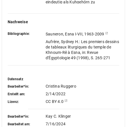
eindeutig als Kuhgehörn zu
identifizieren, sondern könnte auch das
Uterussymbol der Göttin Tjenenet zeigen
(vgl. Sauneron-Nr. 488).
Nachweise
Bibliographie:
Sauneron, Esna I-VII, 1963-2009
Aufrère, Sydney H.: Les premiers dessins
de tableaux liturgiques du temple de
Khnoum-Rê à Esna, in: Revue
d'Égyptologie 49 (1998), S. 265-271
Datensatz
Cristina Ruggero
Bearbeiter*in:
2/14/2022
Erstellt am:
CC BY 4.0
Lizenz:
Kay C. Klinger
Bearbeiter*in:
7/16/2024
Bearbeitet am: