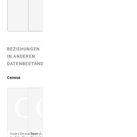
of Prints
and
Drawings
BEZIEHUNGEN
IN ANDEREN
DATENBESTÄNDEN:
Census
C
C
Codex Destailleur
Speculum