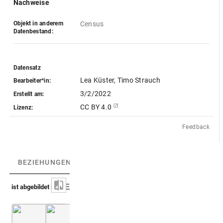
Nachweise
Objekt in anderem
Census
Datenbestand:
Datensatz
Lea Küster, Timo Strauch
Bearbeiter*in:
3/2/2022
Erstellt am:
CC BY 4.0
Lizenz:
Feedback
BEZIEHUNGEN
(2)
BEZIEHUNGSGRAPH
ist abgebildet in
Montfaucon 1719 (L'antiquité, 1. Aufl.)
British
Bd. 2,
Das Portal des Romulus-Tempels
Museum.
Departmen