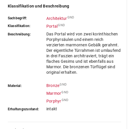
Klassifikation und Beschreibung
GND
Sachbegriff:
Architektur
GND
Klassifikation:
Portal
Das Portal wird von zwei korinthischen
Beschreibung:
Porphyrsäulen und einem reich
verzierten marmornen Gebälk gerahmt.
Der eigentliche Türrahmen ist umlaufend
in drei Faszien architraviert, trägt ein
flaches Gesims und ist ebenfalls aus
Marmor. Die bronzenen Türflügel sind
original erhalten.
GND
Bronze
Material:
GND
Marmor
GND
Porphyr
intakt
Erhaltungszustand: