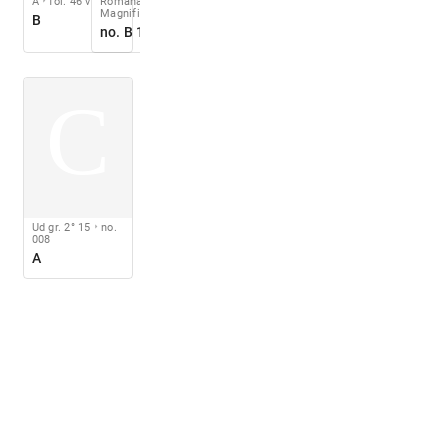
A
fol. 46 v
Romanae
Magnificentiae
B
no. B 183
C
Ud gr. 2° 15
no.
008
A