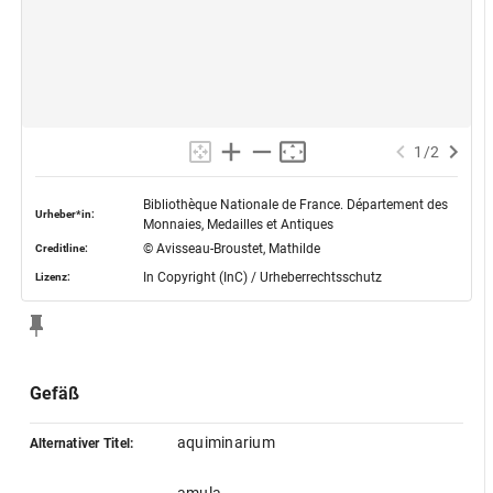
1
/
2
Bibliothèque Nationale de France. Département des
Urheber*in:
Monnaies, Medailles et Antiques
© Avisseau-Broustet, Mathilde
Creditline:
In Copyright (InC) / Urheberrechtsschutz
Lizenz:
Gefäß
aquiminarium
Alternativer Titel: