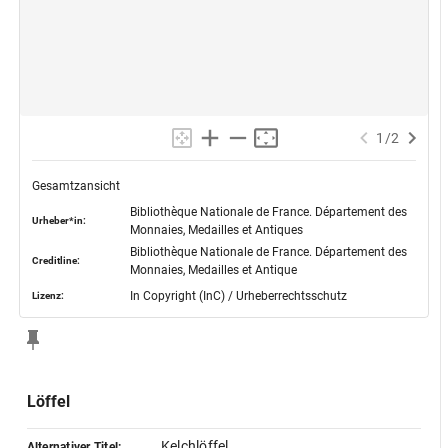
1
/
2
Gesamtzansicht
Bibliothèque Nationale de France. Département des
Urheber*in:
Monnaies, Medailles et Antiques
Bibliothèque Nationale de France. Département des
Creditline:
Monnaies, Medailles et Antique
In Copyright (InC) / Urheberrechtsschutz
Lizenz:
Löffel
Kelchlöffel
Alternativer Titel: