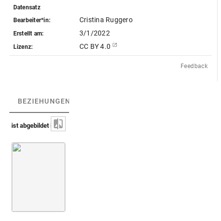
Datensatz
Cristina Ruggero
Bearbeiter*in:
3/1/2022
Erstellt am:
CC BY 4.0
Lizenz:
Feedback
BEZIEHUNGEN
(1)
BEZIEHUNGSGRAPH
ist abgebildet in
Montfaucon 1724 (Supplément)
Bd. 2
3. Buch
Taf. 15