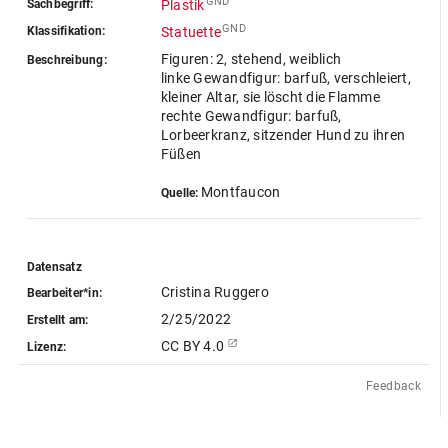
GND
Sachbegriff:
Plastik
GND
Klassifikation:
Statuette
Figuren: 2, stehend, weiblich
Beschreibung:
linke Gewandfigur: barfuß, verschleiert,
kleiner Altar, sie löscht die Flamme
rechte Gewandfigur: barfuß,
Lorbeerkranz, sitzender Hund zu ihren
Füßen
Montfaucon
Quelle:
Datensatz
Cristina Ruggero
Bearbeiter*in:
2/25/2022
Erstellt am:
CC BY 4.0
Lizenz:
Feedback