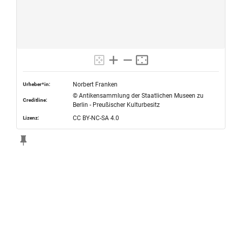
Norbert Franken
Urheber*in:
© Antikensammlung der Staatlichen Museen zu
Creditline:
Berlin - Preußischer Kulturbesitz
CC BY-NC-SA 4.0
Lizenz: