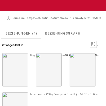
Permalink:
https://db.antiquitatum-thesaurus.eu/object/1595833
BEZIEHUNGEN
(4)
BEZIEHUNGSGRAPH
ist abgebildet in
Beger 1696-1701 (Thesaurus Brandenburgicus)
Montfaucon, Papiers de Montfauco
Bd. 3
Montfa
S. 35
Montfaucon 1719 (L'antiquité, 1. Aufl.)
Bd. 2,1
1. Buch
Taf