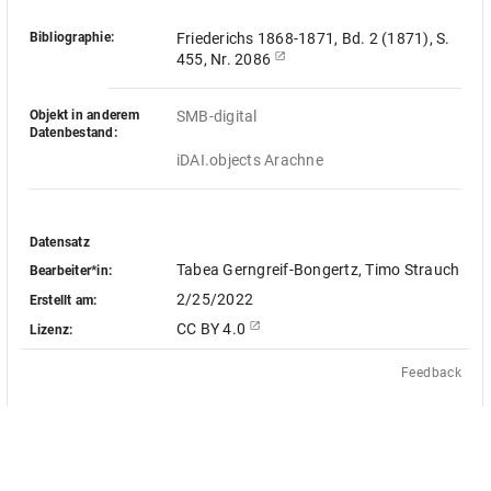
Bibliographie:
Friederichs 1868-1871, Bd. 2 (1871), S.
455, Nr. 2086
Objekt in anderem
SMB-digital
Datenbestand:
iDAI.objects Arachne
Datensatz
Tabea Gerngreif-Bongertz, Timo Strauch
Bearbeiter*in:
2/25/2022
Erstellt am:
CC BY 4.0
Lizenz:
Feedback