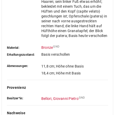
Haaren; sein linker Fuß etwas erhöht;
bekleidet mit einem Tuch, das um die
Hüften und den Kopf (capite velato)
geschlungen ist; Opferschale (patera) in
seiner nach vorne ausgestreckten
rechten Hand; die linke Hand hält auf
Hüfthöhe einen Granatapfel; der Blick
folgt der patera; Basis heute verschollen
GND
Bronze
Material:
Basis verschollen
Erhaltungszustand:
Abmessungen:
11,8 cm
; Höhe ohne Basis
18,4 cm
; Höhe mit Basis
Provenienz
GND
Besitzer*in:
Bellori, Giovanni Pietro
Nachweise