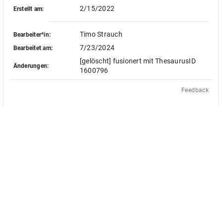
2/15/2022
Erstellt am:
Timo Strauch
Bearbeiter*in:
7/23/2024
Bearbeitet am:
[gelöscht] fusionert mit ThesaurusID
Änderungen:
1600796
Feedback