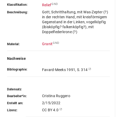
GND
Klassifikation:
Relief
Gott, Schritthaltung, mit Was-Zepter (?)
Beschreibung:
in der rechten Hand, mit kreisförmigem
Gegenstand in der Linken, vogelköpfig
(ibisköpfig? falkenköpfig?), mit
Doppelfederkrone (?)
GND
Granit
Material:
Nachweise
Bibliographie:
Favard-Meeks 1991, S. 314
Datensatz
Cristina Ruggero
Bearbeiter*in:
2/15/2022
Erstellt am:
CC BY 4.0
Lizenz: