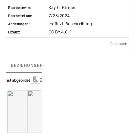
Kay C. Klinger
Bearbeiter*in:
7/23/2024
Bearbeitet am:
ergänzt: Beschreibung
Änderungen:
CC BY 4.0
Lizenz:
Feedback
BEZIEHUNGEN
(2)
BEZIEHUNGSGRAPH
ist abgebildet in
Lucas 1719 (Troisième voyage)
Montfaucon 1724 (Supplément)
Bd. 2
S. 012 < Taf. [A]
Bd. 2
6. B