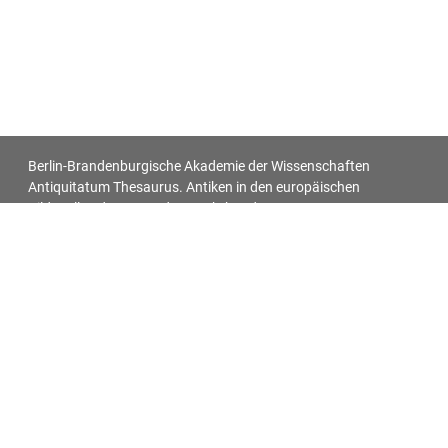
Berlin-Brandenburgische Akademie der Wissenschaften
Antiquitatum Thesaurus. Antiken in den europäischen
Bildquellen des 17. und 18. Jahrhunderts
Impressum
Datenschutz
Alle Objekt-Metadaten dieser Website können -
soweit nicht anders vermerkt - unter den Bedingungen der
Creative-Commons-Lizenz
CC BY 4.0
nachgenutzt werden.
Für alle Bilder auf dieser Website gelten die individuell bei jedem
Bild vermerkten Lizenzangaben.
Das Akademienvorhaben »Antiquitatum Thesaurus. Antiken in