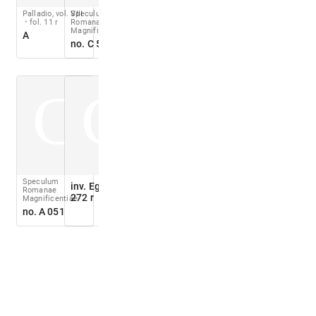
Palladio, vol. VIII
Speculum
fol. 11 r
Romanae
Magnificentiae
A
no. C 556
C
C
Speculum
inv. Egger no.
Romanae
272 r
Magnificentiae
no. A 051