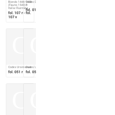
Biondo 1444-1450
Codex Destailleur
(Fauno 1543)
B
Italia Illustrata
fol. 018 v
fol. 107 r - fol.
107 v
C
C
Codex Ursinianus
Codex Ursinianus
fol. 051 r
fol. 050 r
C
C