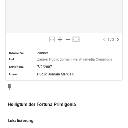
1
/
3
Zanner
Urheber*in:
Zanner, Public domain, via Wikimedia Commons
Link:
7/2/2007
Erstellt am:
Public Domain Mark 1.0
Lizenz:
Heiligtum der Fortuna Primigenia
Lokalisierung