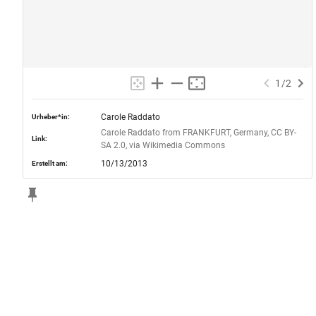
1
/
2
Carole Raddato
Urheber*in:
Carole Raddato from FRANKFURT, Germany, CC BY-
Link:
SA 2.0, via Wikimedia Commons
10/13/2013
Erstellt am: