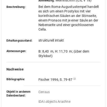
Weihinschrift (CIL V 18)
Anmerkung:
Bei dem Roma-Augustustempel handelt
Beschreibung:
es sich um einen Prostylos mit vier
korinthischen Säulen an der Stirnseite,
einem Pronaos mit je einer Säule an der
Nebenseite und einer geschlossenen
Cella.
strukturell intakt
Erhaltungszustand:
Abmessungen:
B: 8,40 m
,
H: 11,70 m
; (über dem
Stylobat)
Nachweise
Bibliographie:
Fischer 1996, S. 79-87
Objekt in anderem
Census
Datenbestand:
iDAI.objects Arachne