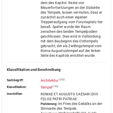
dem des Kapitol. Reste von
Mauerfortsetzungen an der Südseite
des Tempels, lassen vermuten, dass er
zunächst auch einen eigenen
Treppenaufgang vom Forumsplatz her
besaß. Später wurde der Raum
zwischen den beiden Tempelpodien
geschlossen. Dies wird in Verbindung
mit dem Baubeginn des Osttempels
gebracht, der als Zwillingstempel vom
Roma-Augustustempel auf der linken
Seite des Kapitols errichtet wurde.
Klassifikation und Beschreibung
GND
Sachbegriff:
Architektur
GND
Klassifikation:
Tempel
Inschriften:
ROMAE ET AUGUSTO CAESARI DIVI
F[ILIO] PATRI PATRIAE
im Fries des Gebälks an der
Platzierung:
Stirnseite des Tempels