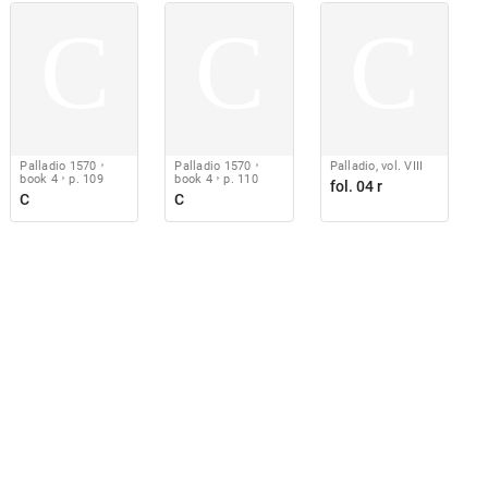
C
C
C
Palladio 1570
Palladio 1570
Palladio, vol. VIII
book 4
p. 109
book 4
p. 110
fol. 04 r
C
C