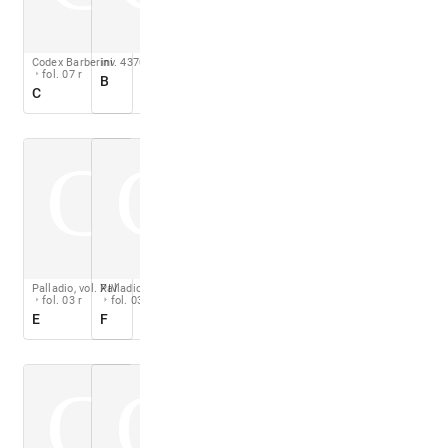
Codex Barberini
inv. 4370 A r
fol. 07 r
B
C
C
C
Palladio, vol. XIV
Palladio, vol. XIV
fol. 03 r
fol. 03 r
E
F
C
C