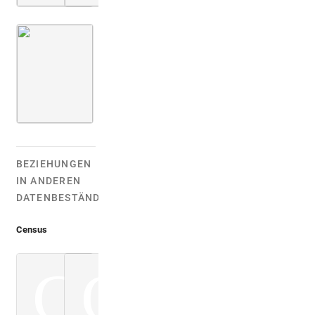
Montfaucon 1719 (L'antiquité, 1. Aufl.)
Bd. 2,1
2. Buch
BEZIEHUNGEN
IN ANDEREN
DATENBESTÄNDEN:
Census
C
C