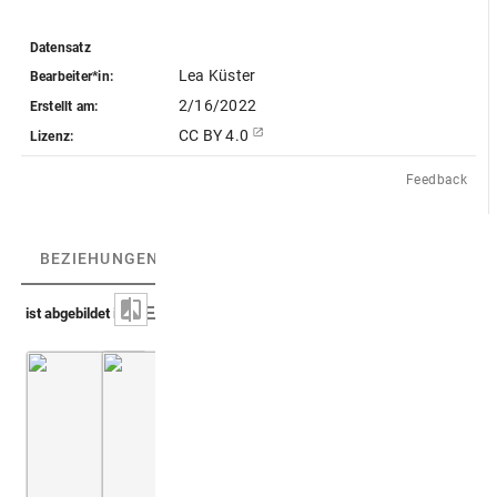
Datensatz
Lea Küster
Bearbeiter*in:
2/16/2022
Erstellt am:
CC BY 4.0
Lizenz:
Feedback
BEZIEHUNGEN
(3)
BEZIEHUNGSGRAPH
ist abgebildet in
Sarnelli, ed. Bulifon 1697
Montfaucon, Papiers de Montfaucon [Latin 11
Taf. [19]: Thermen der Ve