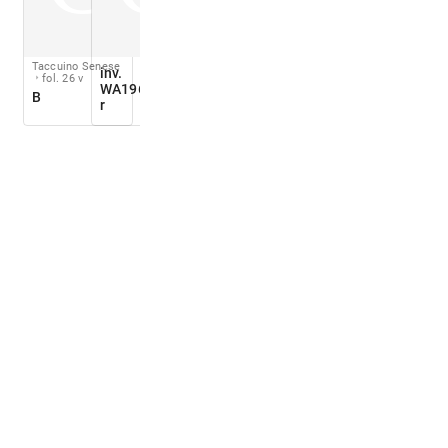
Taccuino Senese
inv.
fol. 26 v
WA1966.66.3
B
r