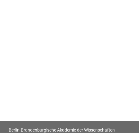
Berlin-Brandenburgische Akademie der Wissenschaften
Antiquitatum Thesaurus. Antiken in den europäischen