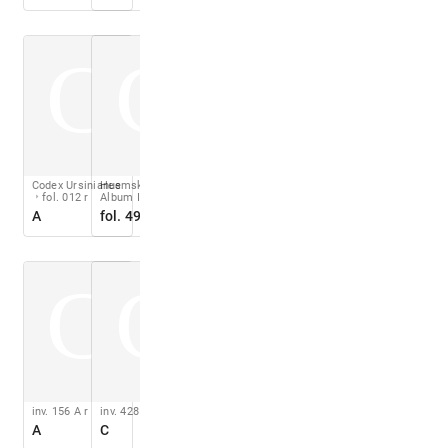
C
C
Codex Ursinianus
Heemskerck
fol. 012 r
Album II
A
fol. 49 v
C
C
inv. 156 A r
inv. 428 A r
A
C