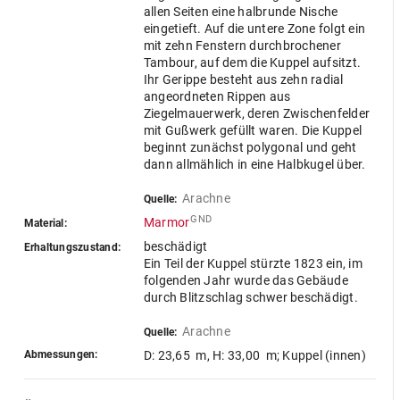
allen Seiten eine halbrunde Nische
eingetieft. Auf die untere Zone folgt ein
mit zehn Fenstern durchbrochener
Tambour, auf dem die Kuppel aufsitzt.
Ihr Gerippe besteht aus zehn radial
angeordneten Rippen aus
Ziegelmauerwerk, deren Zwischenfelder
mit Gußwerk gefüllt waren. Die Kuppel
beginnt zunächst polygonal und geht
dann allmählich in eine Halbkugel über.
Arachne
Quelle:
GND
Marmor
Material:
beschädigt
Erhaltungszustand:
Ein Teil der Kuppel stürzte 1823 ein, im
folgenden Jahr wurde das Gebäude
durch Blitzschlag schwer beschädigt.
Arachne
Quelle:
Abmessungen:
D: 23,65 m
,
H: 33,00 m
; Kuppel (innen)