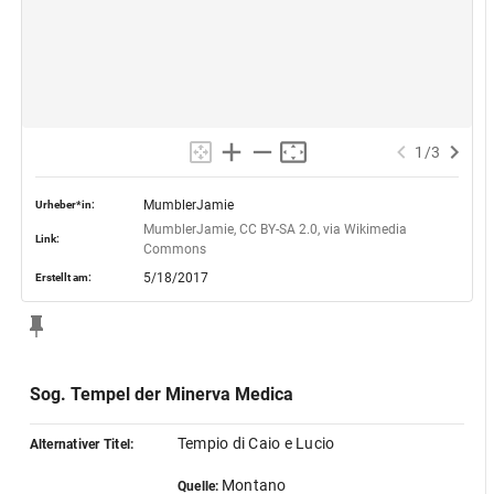
1
/
3
MumblerJamie
Urheber*in:
MumblerJamie, CC BY-SA 2.0, via Wikimedia 
Link:
Commons
5/18/2017
Erstellt am:
Sog. Tempel der Minerva Medica
Tempio di Caio e Lucio
Alternativer Titel:
Montano
Quelle: