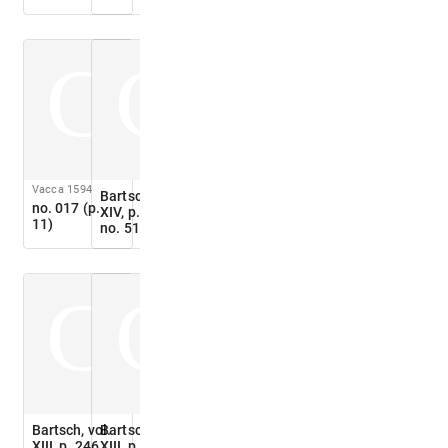
C
C
Vacca 1594
Bartsch, vol.
no. 017 (p.
XIV, p. 375,
11)
no. 515
C
C
Bartsch, vol.
Bartsch, vol.
XIII, p. 246,
XIII, p. 246,