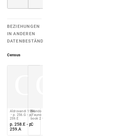
BEZIEHUNGEN
IN ANDEREN
DATENBESTÄNDEN:
Census
C
C
Aldrovandi 1556
Biondo 1444-1450
p. 256.G - p.
(Fauno 1543)
259.E
book 2
fol. 29 r
p. 258.E - p.
C
259.A