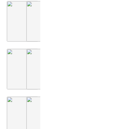
Montfaucon, Papiers de Montfaucon [Latin 11916]
Montfaucon, Papiers de Montfaucon [Latin 11
Fol. 07
Montfaucon, Papiers de Montfaucon [Latin 11916]
Montfaucon, Papiers de Montfaucon [Latin 11
Fol. 01
Montfaucon 1719 (L'antiquité, 1. Aufl.)
Montfaucon 1719 (L'antiquité, 1. Aufl.)
Bd. 2,1
2. Buch
Bd. 2,