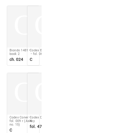
C
C
Biondo 1481
Codex Barberini
book 2
fol. 06 r
ch. 024
C
C
C
Codex Coner
Codex Destailleur
fol. 009 r (Ashby
A
no. 15)
fol. 47 v
C