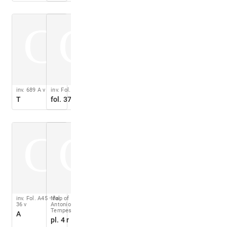
C
C
inv. 689 A v
inv. Fol. A45
T
fol. 37 r
C
C
inv. Fol. A45
Map of Rome by
fol.
36 v
Antonio
Tempesta
A
pl. 4 r