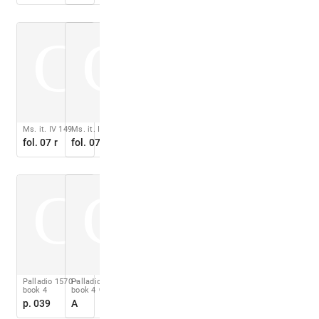
C
C
Ms. it. IV 149
Ms. it. IV 149
fol. 07 r
fol. 07 v
C
C
Palladio 1570
Palladio 1570
book 4
book 4
p. 040
p. 039
A