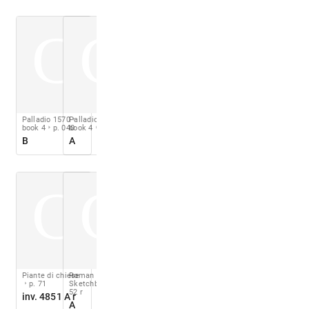
C
C
Palladio 1570
Palladio 1570
book 4
p. 040
book 4
p. 048
B
A
C
C
Piante di chiese
Roman
p. 71
Sketchbook
fol.
52 r
inv. 4851 A r
A