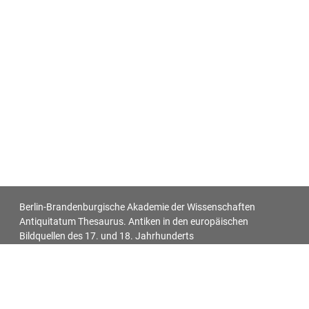
Berlin-Brandenburgische Akademie der Wissenschaften
Antiquitatum Thesaurus. Antiken in den europäischen
Bildquellen des 17. und 18. Jahrhunderts
Impressum
Datenschutz
Alle Objekt-Metadaten dieser Website können -