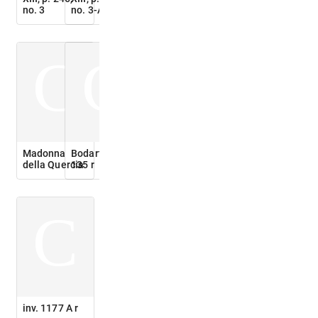
no. 3
no. 3-A
C
C
Madonna
Bodart no.
della Quercia
135 r
C
inv. 1177 A r