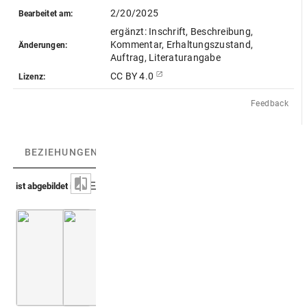
2/20/2025
Bearbeitet am:
ergänzt: Inschrift, Beschreibung,
Kommentar, Erhaltungszustand,
Änderungen:
Auftrag, Literaturangabe
CC BY 4.0
Lizenz:
Feedback
BEZIEHUNGEN
(4)
BEZIEHUNGSGRAPH
ist abgebildet in
Lucas 1719 (Troisième voyage)
Montfaucon 1724 (Supplément)
Bd. 3
Bd. 2
2. B