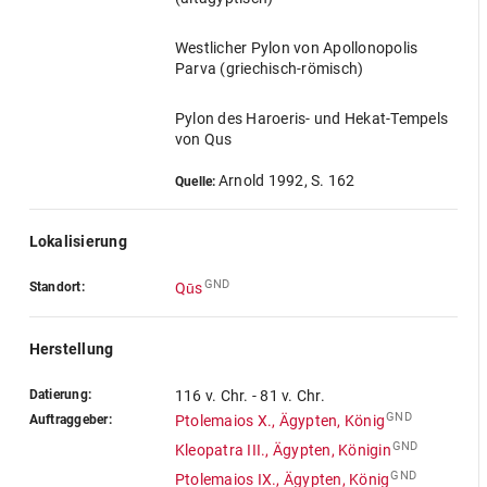
Westlicher Pylon von Apollonopolis
Parva (griechisch-römisch)
Pylon des Haroeris- und Hekat-Tempels
von Qus
Arnold 1992, S. 162
Quelle:
Lokalisierung
GND
Standort:
Qūs
Herstellung
Datierung:
116 v. Chr. - 81 v. Chr.
GND
Auftraggeber:
Ptolemaios X., Ägypten, König
GND
Kleopatra III., Ägypten, Königin
GND
Ptolemaios IX., Ägypten, König