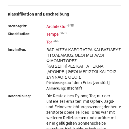
Klassifikation und Beschreibung
GND
Sachbegriff:
Architektur
GND
Klassifikation:
Tempel
GND
Tor
Inschriften:
ΒΑΣΙΛΙΣΣΑ ΚΛΕΟΠΑΤΡΑ ΚΑΙ ΒΑΣΙΛΕΥΣ
ΠΤΟΛΕΜΑΙΟΣ ΘΕΟΙ ΜΕΓΑΛΟΙ
ΦΙΛΟΜΗΤΟΡΕΣ
[ΚΑΙ ΣΩΤΗ]ΡΕΣ ΚΑΙ ΤΑ ΤΕΚΝΑ
[ΑΡΟΗΡΕΙ] ΘΕΟΙ ΜΕΓΙΣΤΩΙ ΚΑΙ ΤΟΙΣ
ΣΥΝΝΑΟΙΣ ΘΕΟΙΣ
auf dem Fries [zerstört]
Platzierung:
Inschrift
Anmerkung:
Die Reste eines Pylons; Tor; nur der
Beschreibung:
untere Teil erhalten; mit Opfer-, Jagd-
und Feindvernichtungsszenen; der heute
zerstörte obere Teil des Tores war mit
weiteren Reliefszenen und darüber mit
einer geflügelten Sonnenscheibe
versehen; Hohlkehle; griechische