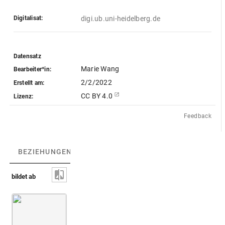
Digitalisat:
digi.ub.uni-heidelberg.de
Datensatz
Marie Wang
Bearbeiter*in:
2/2/2022
Erstellt am:
CC BY 4.0
Lizenz:
Feedback
BEZIEHUNGEN
(3)
BEZIEHUNGSGRAPH
bildet ab
Opferszene [verloren]