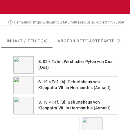
Permalink:
https://db.antiquitatum-thesaurus.eu/object/1575069
INHALT / TEILE
(4)
ABGEBILDETE ARTEFAKTE
(3)
S. 02 < Tafel: Westlicher Pylon von Qus
(Qūs)
S. 19 < Taf. [A]: Geburtshaus von
Kleopatra VII. in Hermonthis (Armant)
S. 19 < Taf. [B]: Geburtshaus von
Kleopatra VII. in Hermonthis (Armant)