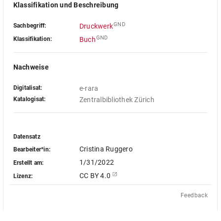
Klassifikation und Beschreibung
GND
Sachbegriff:
Druckwerk
GND
Klassifikation:
Buch
Nachweise
Digitalisat:
e-rara
Katalogisat:
Zentralbibliothek Zürich
Datensatz
Cristina Ruggero
Bearbeiter*in:
1/31/2022
Erstellt am:
CC BY 4.0
Lizenz:
Feedback