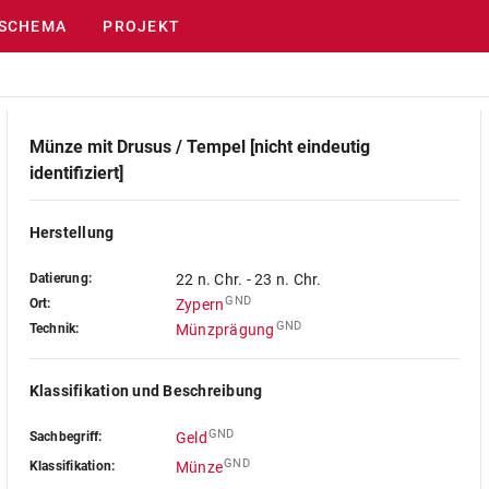
SCHEMA
PROJEKT
Münze mit Drusus / Tempel [nicht eindeutig
identifiziert]
Herstellung
Datierung:
22 n. Chr. - 23 n. Chr.
GND
Ort:
Zypern
GND
Technik:
Münzprägung
Klassifikation und Beschreibung
GND
Sachbegriff:
Geld
GND
Klassifikation:
Münze