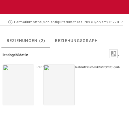
Permalink:
https://db.antiquitatum-thesaurus.eu/object/1572017
BEZIEHUNGEN
(2)
BEZIEHUNGSGRAPH
ist abgebildet in
Patin 1671 (Imperatorum Romanorum numismata)
Montfaucon 1719 (L'antiquité, 1. Au
S. 080