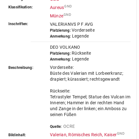
GND
Klassifikation:
Aureus
GND
Münze
Inschriften:
VALERIANVS P F AVG
Vorderseite
Platzierung:
Legende
Anmerkung:
DEO VOLKANO
Rückseite
Platzierung:
Legende
Anmerkung:
Vorderseite:
Beschreibung:
Büste des Valerian mit Lorbeerkranz;
drapiert; kürassiert; rechtsgewandt
Rückseite:
Tetrastyler Tempel; Statue des Vulcan im
Inneren; Hammer in der rechten Hand
und Zange in der linken; ein Amboss zu
seinen Füßen
OCRE
Quelle:
GND
Valerian, Römisches Reich, Kaiser
Bildinhalt: