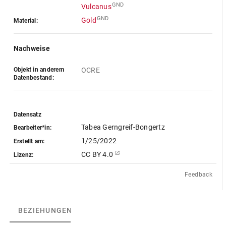
GND
Vulcanus
GND
Gold
Material:
Nachweise
Objekt in anderem
OCRE
Datenbestand:
Datensatz
Tabea Gerngreif-Bongertz
Bearbeiter*in:
1/25/2022
Erstellt am:
CC BY 4.0
Lizenz:
Feedback
BEZIEHUNGEN
(3)
BEZIEHUNGSGRAPH