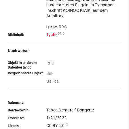
ausgebreiteten Flügeln im Tympanon;
Inschrift ΚΟΙΝΟϹ ΚΙΛΙΚΙ auf dem
Architrav
RPC
Quelle:
GND
Tyche
Bildinhalt:
Nachweise
Objekt in anderem
RPC
Datenbestand:
Vergleichbares Objekt:
BnF
Gallica
Datensatz
Tabea Gerngreif-Bongertz
Bearbeiter*in:
1/21/2022
Erstellt am:
CC BY 4.0
Lizenz: