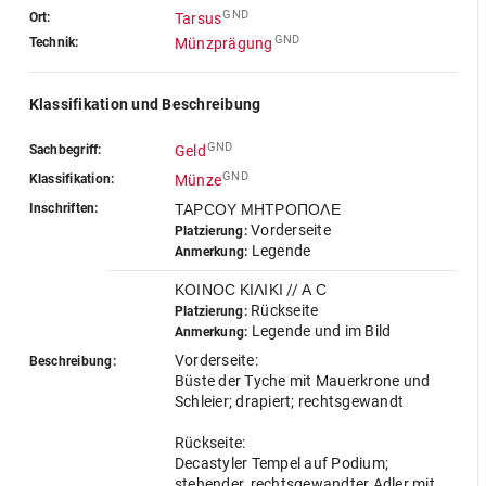
GND
Ort:
Tarsus
GND
Technik:
Münzprägung
Klassifikation und Beschreibung
GND
Sachbegriff:
Geld
GND
Klassifikation:
Münze
Inschriften:
ΤΑΡϹΟΥ ΜΗΤΡΟΠΟΛΕ
Vorderseite
Platzierung:
Legende
Anmerkung:
ΚΟΙΝΟϹ ΚΙΛΙΚΙ // Α Ϲ
Rückseite
Platzierung:
Legende und im Bild
Anmerkung:
Vorderseite:
Beschreibung:
Büste der Tyche mit Mauerkrone und
Schleier; drapiert; rechtsgewandt
Rückseite:
Decastyler Tempel auf Podium;
stehender, rechtsgewandter Adler mit