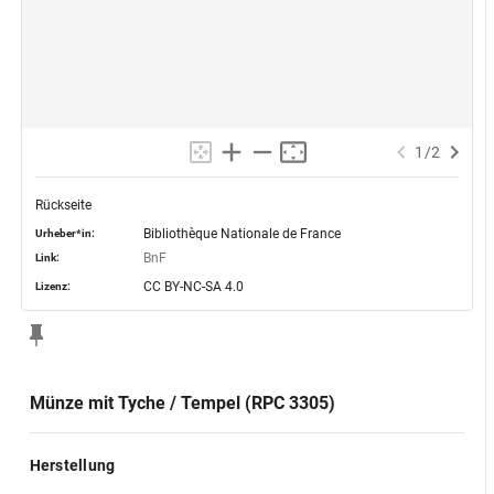
1
/
2
Rückseite
Bibliothèque Nationale de France
Urheber*in:
BnF
Link:
CC BY-NC-SA 4.0
Lizenz:
Münze mit Tyche / Tempel (RPC 3305)
Herstellung