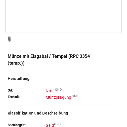
Münze mit Elagabal / Tempel (RPC 3354
(temp.))
Herstellung
GND
Ort:
İzmit
GND
Technik:
Münzprägung
Klassifikation und Beschreibung
GND
Sachbegriff:
Geld