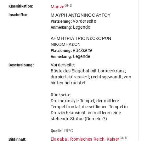
GND
Klassifikation:
Münze
Inschriften:
Μ ΑΥΡΗ ΑΝΤΩΝΙΝΟϹ ΑΥΓΟΥ
Vorderseite
Platzierung:
Legende
Anmerkung:
ΔΗΜΗΤΡΙΑ ΤΡΙϹ ΝƐΩΚΟΡΩΝ
ΝΙΚΟΜΗΔƐΩΝ
Rückseite
Platzierung:
Legende
Anmerkung:
Vorderseite:
Beschreibung:
Büste des Elagabal mit Lorbeerkranz;
drapiert; kürassiert; rechtsgewandt; von
hinten betrachtet
Rückseite:
Drei hexastyle Tempel; der mittlere
Tempel frontal; die seitlichen Tempel in
Dreiviertelansicht; im mittleren eine
stehende Statue (Demeter?)
RPC
Quelle:
GND
Elagabal, Römisches Reich, Kaiser
Bildinhalt: