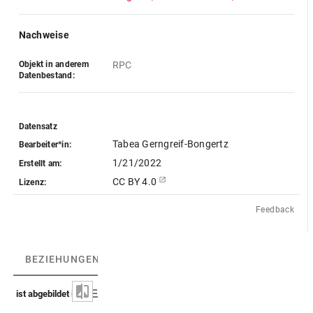
Nachweise
Objekt in anderem
RPC
Datenbestand:
Datensatz
Tabea Gerngreif-Bongertz
Bearbeiter*in:
1/21/2022
Erstellt am:
CC BY 4.0
Lizenz:
Feedback
BEZIEHUNGEN
(4)
BEZIEHUNGSGRAPH
ist abgebildet in