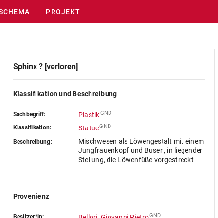
SCHEMA
PROJEKT
Sphinx ? [verloren]
Klassifikation und Beschreibung
GND
Sachbegriff:
Plastik
GND
Klassifikation:
Statue
Mischwesen als Löwengestalt mit einem
Beschreibung:
Jungfrauenkopf und Busen, in liegender
Stellung, die Löwenfüße vorgestreckt
Provenienz
GND
Besitzer*in:
Bellori, Giovanni Pietro