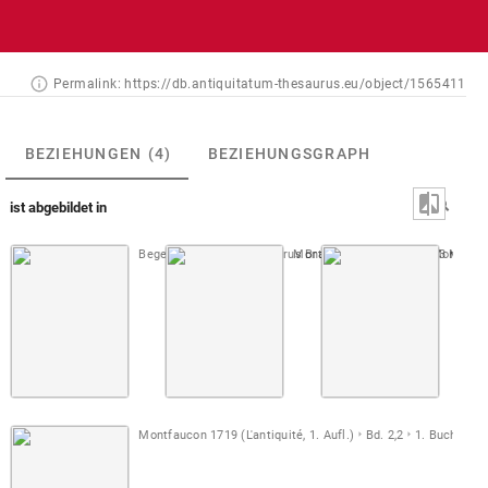
Permalink:
https://db.antiquitatum-thesaurus.eu/object/1565411
BEZIEHUNGEN
(4)
BEZIEHUNGSGRAPH
ist abgebildet in
Beger 1696-1701 (Thesaurus Brandenburgicus)
Montfaucon, Papiers de Montfauco
Bd. 3
Montfa
S. 37
Montfaucon 1719 (L'antiquité, 1. Aufl.)
Bd. 2,2
1. Buch
Taf