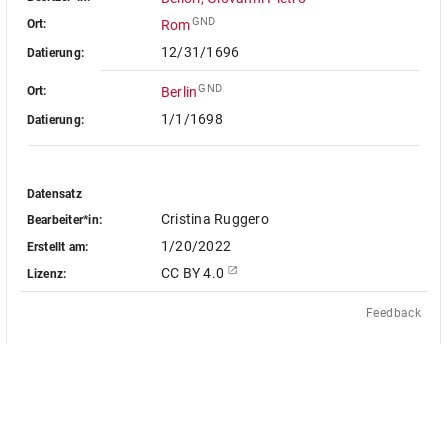
GND
Ort:
Rom
12/31/1696
Datierung:
GND
Ort:
Berlin
1/1/1698
Datierung:
Datensatz
Cristina Ruggero
Bearbeiter*in:
1/20/2022
Erstellt am:
CC BY 4.0
Lizenz:
Feedback