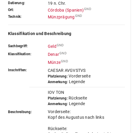
Datierung:
19 n. Chr.
GND
Ort:
Córdoba (Spanien)
GND
Technik:
Münzprägung
Klassifikation und Beschreibung
GND
Sachbegriff:
Geld
GND
Klassifikation:
Denar
GND
Münze
Inschriften:
CAESAR AVGVSTVS
Vorderseite
Platzierung:
Legende
Anmerkung:
IOV TON
Rückseite
Platzierung:
Legende
Anmerkung:
Vorderseite:
Beschreibung:
Kopf des Augustus nach links
Rückseite: