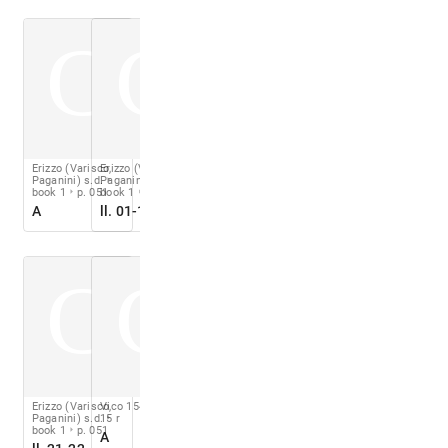
C
C
Erizzo (Varisco,
Erizzo (Varisco,
Paganini) s.d.
Paganini) s.d.
book 1
p. 051
book 1
p. 051
A
ll. 01-11
C
C
Erizzo (Varisco,
Vico 1548
fol.
Paganini) s.d.
15 r
book 1
p. 051
A