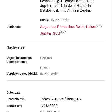
Sechssäuliger Tempel, darin steht
Jupiter nach l. In der r. Hand ein
Blitzbündel, im l. Arm ein Zepter.
IKMK Berlin
Quelle:
GND
Augustus, Römisches Reich, Kaiser
Bildinhalt:
GND
Jupiter, Gott
Nachweise
Objekt in anderem
Census
Datenbestand:
OCRE
Vergleichbares Objekt:
IKMK Berlin
Datensatz
Tabea Gerngreif-Bongertz
Bearbeiter*in:
1/18/2022
Erstellt am: