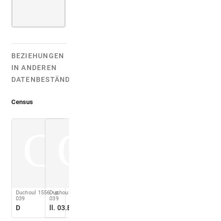
BEZIEHUNGEN
IN ANDEREN
DATENBESTÄNDEN:
Census
C
C
Duchoul 1556
Duchoul 1556
p.
p.
039
039
D
ll. 03.B-06