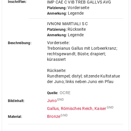
Inschriften:
IMP CAE C VIB TREB GALLVS AVG
Vorderseite
Platzierung:
Legende
Anmerkung:
IVNONI MARTIALI S C
Rückseite
Platzierung:
Legende
Anmerkung:
Vorderseite:
Beschreibung:
Trebonianus Gallus mit Lorbeerkranz;
rechtsgewandt; Büste; drapiert;
kürassiert
Rückseite:
Rundtempel; distyl; sitzende Kultstatue
der Juno; links neben Juno ein Pfau
OCRE
Quelle:
GND
Juno
Bildinhalt:
GND
Gallus, Römisches Reich, Kaiser
GND
Bronze
Material: