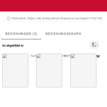
Permalink:
https://db.antiquitatum-thesaurus.eu/object/1552166
BEZIEHUNGEN
(3)
BEZIEHUNGSGRAPH
ist abgebildet in
Agustín, Schott 1617 (Dialogi)
Montfaucon, Papiers de Montfauco
Taf. 59
Montfau
Abb. [W]: Münze