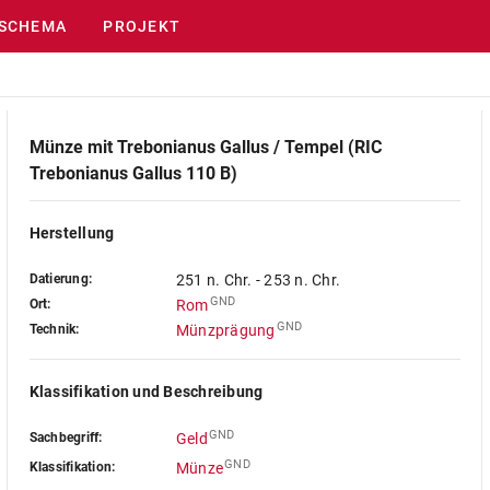
SCHEMA
PROJEKT
Münze mit Trebonianus Gallus / Tempel (RIC
Trebonianus Gallus 110 B)
Herstellung
Datierung:
251 n. Chr. - 253 n. Chr.
GND
Ort:
Rom
GND
Technik:
Münzprägung
Klassifikation und Beschreibung
GND
Sachbegriff:
Geld
GND
Klassifikation:
Münze