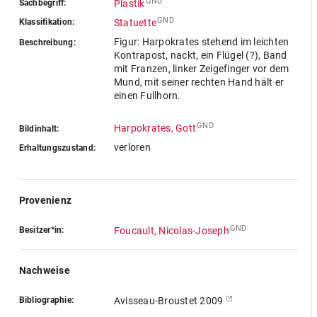
GND
Sachbegriff:
Plastik
GND
Klassifikation:
Statuette
Figur: Harpokrates stehend im leichten
Beschreibung:
Kontrapost, nackt, ein Flügel (?), Band
mit Franzen, linker Zeigefinger vor dem
Mund, mit seiner rechten Hand hält er
einen Fullhorn.
GND
Harpokrates, Gott
Bildinhalt:
verloren
Erhaltungszustand:
Provenienz
GND
Besitzer*in:
Foucault, Nicolas-Joseph
Nachweise
Bibliographie:
Avisseau-Broustet 2009