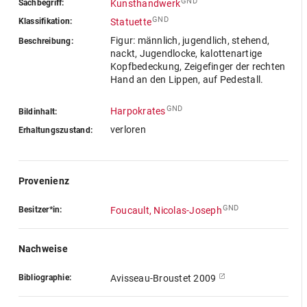
GND
Sachbegriff:
Kunsthandwerk
GND
Klassifikation:
Statuette
Figur: männlich, jugendlich, stehend,
Beschreibung:
nackt, Jugendlocke, kalottenartige
Kopfbedeckung, Zeigefinger der rechten
Hand an den Lippen, auf Pedestall.
GND
Harpokrates
Bildinhalt:
verloren
Erhaltungszustand:
Provenienz
GND
Besitzer*in:
Foucault, Nicolas-Joseph
Nachweise
Bibliographie:
Avisseau-Broustet 2009