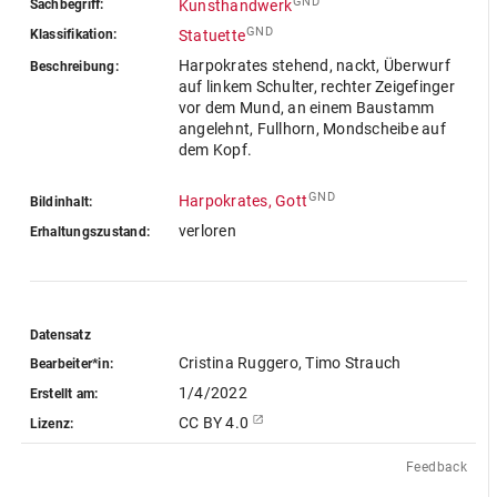
GND
Sachbegriff:
Kunsthandwerk
GND
Klassifikation:
Statuette
Harpokrates stehend, nackt, Überwurf
Beschreibung:
auf linkem Schulter, rechter Zeigefinger
vor dem Mund, an einem Baustamm
angelehnt, Fullhorn, Mondscheibe auf
dem Kopf.
GND
Harpokrates, Gott
Bildinhalt:
verloren
Erhaltungszustand:
Datensatz
Cristina Ruggero, Timo Strauch
Bearbeiter*in:
1/4/2022
Erstellt am:
CC BY 4.0
Lizenz:
Feedback