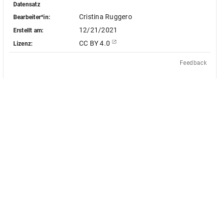
Datensatz
Cristina Ruggero
Bearbeiter*in:
12/21/2021
Erstellt am:
CC BY 4.0
Lizenz:
Feedback
Das Akademienvorhaben »Antiquit
le Objekt-Metadaten dieser