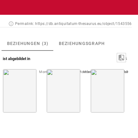
Permalink:
https://db.antiquitatum-thesaurus.eu/object/1543556
BEZIEHUNGEN
(3)
BEZIEHUNGSGRAPH
ist abgebildet in
Montfaucon, Papiers de Montfaucon [Latin 11916]
Montfaucon, Papiers de Montfauco
Fol. 104 r
Montfau