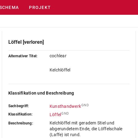
SCHEMA
PROJEKT
Löffel [verloren]
cochlear
Alternativer Titel:
Kelchlöffel
Klassifikation und Beschreibung
GND
Sachbegriff:
Kunsthandwerk
GND
Klassifikation:
Löffel
Kelchlöffel mit geradem Stiel und
Beschreibung:
abgerundetem Ende, die Löffelschale
(Laffe) ist rund.