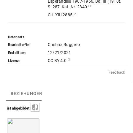
Espérandieu 1907-1966, Bd. III (1910),
S. 287, Kat. Nr. 2340
CIL XIII 2885
Datensatz
Cristina Ruggero
Bearbeiter*in:
12/21/2021
Erstellt am:
CC BY 4.0
Lizenz:
Feedback
BEZIEHUNGEN
(1)
BEZIEHUNGSGRAPH
ist abgebildet in
Montfaucon 1719 (L'antiquité, 1. Aufl.)
Bd. 2,2
5. Buch