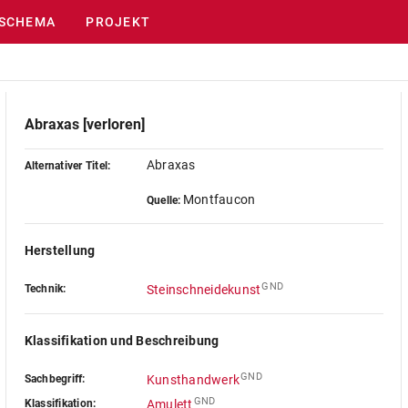
SCHEMA
PROJEKT
Abraxas [verloren]
Abraxas
Alternativer Titel:
Montfaucon
Quelle:
Herstellung
GND
Technik:
Steinschneidekunst
Klassifikation und Beschreibung
GND
Sachbegriff:
Kunsthandwerk
GND
Klassifikation:
Amulett