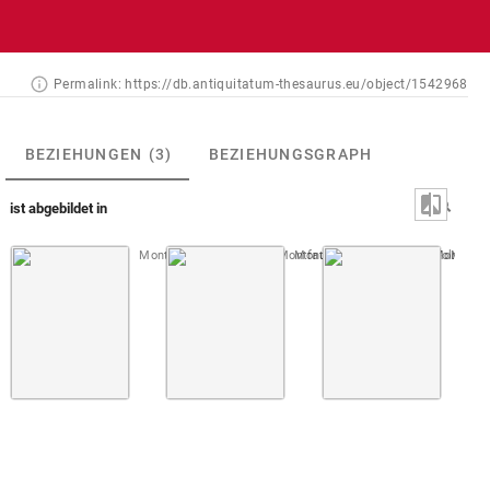
Permalink:
https://db.antiquitatum-thesaurus.eu/object/1542968
BEZIEHUNGEN
(3)
BEZIEHUNGSGRAPH
ist abgebildet in
Montfaucon, Papiers de Montfaucon [Latin 11916]
Montfaucon, Papiers de Montfauco
Fol. 271 r
Montfau