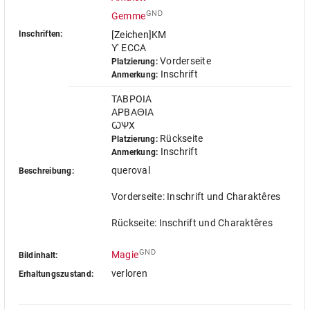
GND
Gemme
Inschriften:
[Zeichen]KM
Ƴ ECCA
Vorderseite
Platzierung:
Inschrift
Anmerkung:
TABPOIA
APBAΘIA
ꙌѰX
Rückseite
Platzierung:
Inschrift
Anmerkung:
queroval
Beschreibung:
Vorderseite: Inschrift und Charaktêres
Rückseite: Inschrift und Charaktêres
GND
Magie
Bildinhalt:
verloren
Erhaltungszustand: