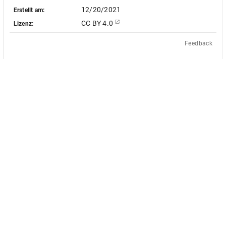
12/20/2021
Erstellt am:
CC BY 4.0
Lizenz:
Feedback
Das Akademienvorhaben »Antiquit
le Objekt-Metadaten dieser
europäischen Bildquellen des 17. u
 - soweit nicht anders vermerkt -
des von Bund und Ländern geför
ingungen der Creative-Commons-