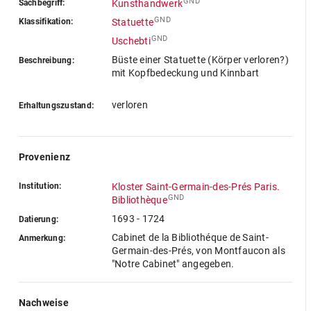
GND
Sachbegriff:
Kunsthandwerk
GND
Klassifikation:
Statuette
GND
Uschebti
Büste einer Statuette (Körper verloren?)
Beschreibung:
mit Kopfbedeckung und Kinnbart
verloren
Erhaltungszustand:
Provenienz
Institution:
Kloster Saint-Germain-des-Prés Paris.
GND
Bibliothèque
1693 - 1724
Datierung:
Cabinet de la Bibliothéque de Saint-
Anmerkung:
Germain-des-Prés, von Montfaucon als
"Notre Cabinet" angegeben.
Nachweise