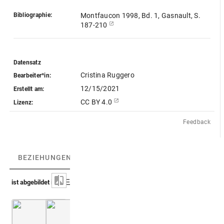
Bibliographie:
Montfaucon 1998, Bd. 1, Gasnault, S.
187-210
Datensatz
Cristina Ruggero
Bearbeiter*in:
12/15/2021
Erstellt am:
CC BY 4.0
Lizenz:
Feedback
BEZIEHUNGEN
(3)
BEZIEHUNGSGRAPH
ist abgebildet in
Montfaucon, Papiers de Montfaucon [Latin 11916]
Montfaucon, Papiers de Montfaucon [Latin 11
Fol. 18