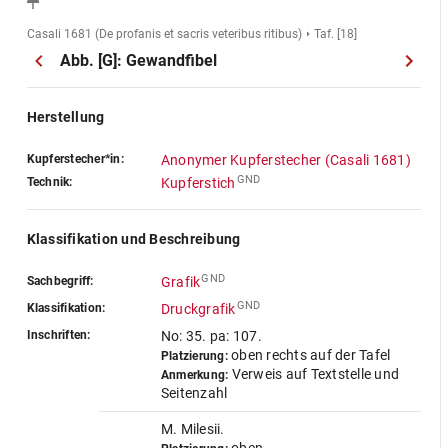
Casali 1681 (De profanis et sacris veteribus ritibus)
Taf. [18]
Abb. [G]: Gewandfibel
Herstellung
Kupferstecher*in:
Anonymer Kupferstecher (Casali 1681)
GND
Technik:
Kupferstich
Klassifikation und Beschreibung
GND
Sachbegriff:
Grafik
GND
Klassifikation:
Druckgrafik
Inschriften:
No: 35. pa: 107.
oben rechts auf der Tafel
Platzierung:
Verweis auf Textstelle und
Anmerkung:
Seitenzahl
M. Milesii.