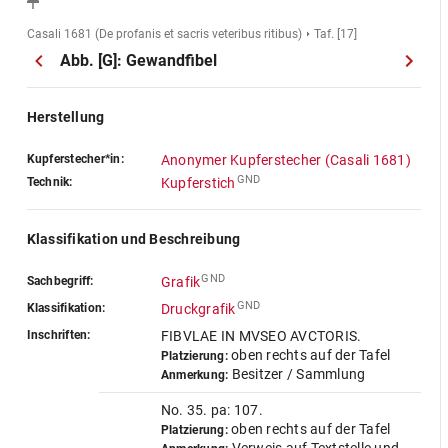
Casali 1681 (De profanis et sacris veteribus ritibus)
Taf. [17]
Abb. [G]: Gewandfibel
Herstellung
Kupferstecher*in:
Anonymer Kupferstecher (Casali 1681)
GND
Technik:
Kupferstich
Klassifikation und Beschreibung
GND
Sachbegriff:
Grafik
GND
Klassifikation:
Druckgrafik
Inschriften:
FIBVLAE IN MVSEO AVCTORIS.
oben rechts auf der Tafel
Platzierung:
Besitzer / Sammlung
Anmerkung:
No. 35. pa: 107.
oben rechts auf der Tafel
Platzierung: