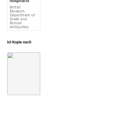
hospitalis
British
Museum.
Department of
Greek and
Roman
Antiquities
ist Kopie nach
Casali 1644 (De profanis et sacris veteribus ritibus)
2. B