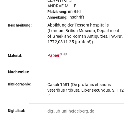
CLAPHYR[...]
ANDRAE M. I. F.
im Bild
Platzierung:
Inschrift
Anmerkung:
Abbildung der Tessera hospitalis
Beschreibung:
(London, British Museum, Department
of Greek and Roman Antiquities, Inv.-Nr.
1772,0311.25 (prüfen!))
GND
Papier
Material:
Nachweise
Bibliographie:
Casali 1681 (De profanis et sacris
veteribus ritibus), Liber secundus, S. 112
Digitalisat:
digi.ub.uni-heidelberg.de