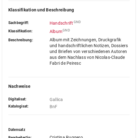
Klassifikation und Beschreibung
GND
Sachbegriff:
Handschrift
GND
Klassifikation:
Album
Album mit Zeichnungen, Druckgrafik
Beschreibung:
und handschriftlichen Notizen, Dossiers
und Briefen von verschiedenen Autoren
aus dem Nachlass von Nicolas-Claude
Fabri de Peiresc
Nachweise
Digitalisat:
Gallica
Katalogisat:
BnF
Datensatz
Cristina Ruggero
Bearbeiter*in: