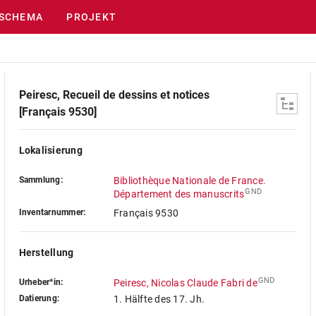
SCHEMA
PROJEKT
Peiresc, Recueil de dessins et notices
[Français 9530]
Lokalisierung
Sammlung:
Bibliothèque Nationale de France.
GND
Département des manuscrits
Inventarnummer:
Français 9530
Herstellung
GND
Urheber*in:
Peiresc, Nicolas Claude Fabri de
Datierung:
1. Hälfte des 17. Jh.