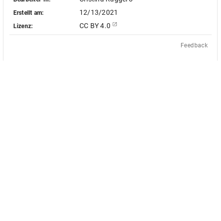
12/13/2021
Erstellt am:
CC BY 4.0
Lizenz:
Feedback
Das Akademienvorhaben »Antiquit
le Objekt-Metadaten dieser
europäischen Bildquellen des 17. u
 - soweit nicht anders vermerkt -
des von Bund und Ländern geför
ingungen der Creative-Commons-