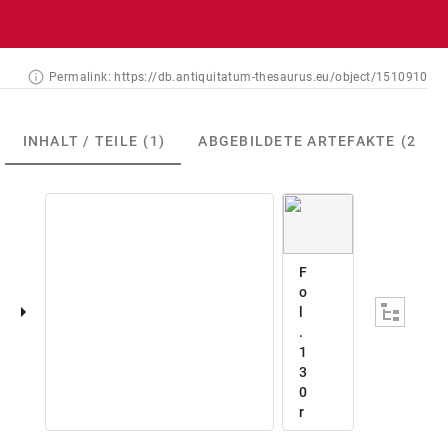
Permalink:
https://db.antiquitatum-thesaurus.eu/object/1510910
INHALT / TEILE
(1)
ABGEBILDETE ARTEFAKTE
(2)
F
o
l
.
1
3
0
r