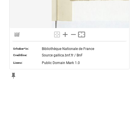
Bibliothèque Nationale de France
Urheber*in:
Source gallica.bnf.fr / BnF
Creditline:
Public Domain Mark 1.0
Lizenz: